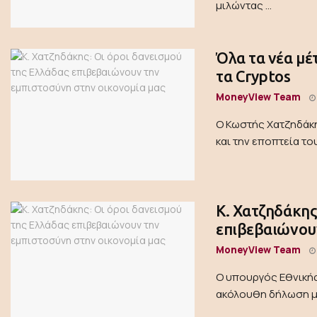
μιλώντας ...
Όλα τα νέα μέ
τα Cryptos
MoneyView Team
Ο Κωστής Χατζηδάκη
και την εποπτεία το
Κ. Χατζηδάκης
επιβεβαιώνουν
MoneyView Team
Ο υπουργός Εθνικής
ακόλουθη δήλωση με