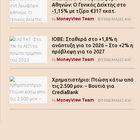
Αθηνών: Ο Γενικός Δείκτης στο
-1,15% με τζίρο €317 εκατ.
MoneyView Team
by
3 ΕΒΔΟΜΆΔΕΣ AGO
ΙΟΒΕ: Σταθερά στο +1,8% η
ανάπτυξη για το 2026 – Στο +2% η
πρόβλεψη για το 2027
MoneyView Team
by
3 ΕΒΔΟΜΆΔΕΣ AGO
Χρηματιστήριο: Πτώση κάτω από
τις 2.500 μον. – Βουτιά για
CrediaBank
MoneyView Team
by
3 ΕΒΔΟΜΆΔΕΣ AGO