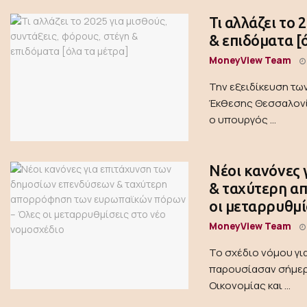
Τι αλλάζει το 
& επιδόματα [
MoneyView Team
Την εξειδίκευση τω
Έκθεσης Θεσσαλον
ο υπουργός ...
Νέοι κανόνες
& ταχύτερη α
οι μεταρρυθμί
MoneyView Team
Το σχέδιο νόμου γ
παρουσίασαν σήμερα
Οικονομίας και ...