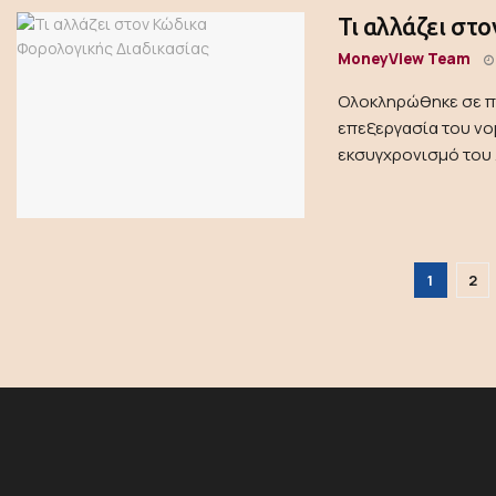
Τι αλλάζει στ
MoneyView Team
Ολοκληρώθηκε σε πρ
επεξεργασία του νο
εκσυγχρονισμό του .
1
2