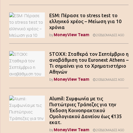
ESM: Πέρασε το stress test το
ελληνικό χρέος – Μείωση για 10
χρόνια
MoneyView Team
by
2 ΕΒΔΟΜΆΔΕΣ AGO
STOXX: Σταθερά τον Σεπτέμβριο η
αναβάθμιση του Euronext Athens –
Τι σημαίνει για το Χρηματιστήριο
Αθηνών
MoneyView Team
by
2 ΕΒΔΟΜΆΔΕΣ AGO
Alumil: Συμφωνία με τις
Πιστώτριες Τράπεζες για την
Έκδοση Κοινοπρακτικού
Ομολογιακού Δανείου έως €135
εκατ.
MoneyView Team
by
2 ΕΒΔΟΜΆΔΕΣ AGO