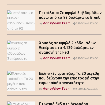
Πετρέλαιο: Σε υψηλό 5 εβδομάδων
πάνω από τα 92 δολάρια το Brent
MoneyView Team
by
2 ΕΒΔΟΜΆΔΕΣ AGO
Χρυσός σε υψηλό 2 εβδομάδων:
Ξεπέρασε τα 4.139 δολάρια εν
αναμονή της Fed
MoneyView Team
by
2 ΕΒΔΟΜΆΔΕΣ AGO
Ελληνικές τράπεζες: Τα 20 μεγέθη
που δείχνουν την επιστροφή στην
ευρωπαϊκή κανονικότητα
MoneyView Team
by
3 ΕΒΔΟΜΆΔΕΣ AGO
Πτωτικό 5×5 στη Λεωφόρο