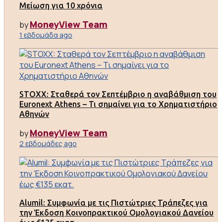
Μείωση για 10 χρόνια
MoneyView Team
by
1 εβδομάδα ago
STOXX: Σταθερά τον Σεπτέμβριο η αναβάθμιση του
Euronext Athens – Τι σημαίνει για το Χρηματιστήριο
Αθηνών
MoneyView Team
by
2 εβδομάδες ago
Alumil: Συμφωνία με τις Πιστώτριες Τράπεζες για
την Έκδοση Κοινοπρακτικού Ομολογιακού Δανείου