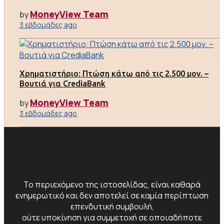
MoneyView Team
by
3 εβδομάδες ago
Χρηματιστήριο: Πτώση κάτω από τις 2.500 μον. –
Βουτιά για CrediaBank
MoneyView Team
by
3 εβδομάδες ago
Το περιεχόμενο της ιστοσελίδας, είναι καθαρά
ενημερωτικό και δεν αποτελεί σε καμία περίπτωση
επενδυτική συμβουλή,
ούτε υποκίνηση για συμμετοχή σε οποιαδήποτε