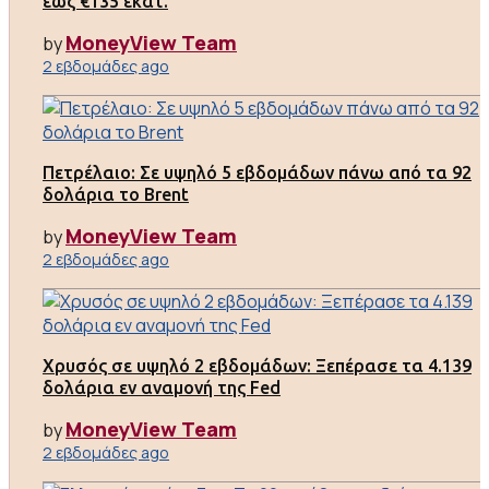
έως €135 εκατ.
MoneyView Team
by
2 εβδομάδες ago
Πετρέλαιο: Σε υψηλό 5 εβδομάδων πάνω από τα 92
δολάρια το Brent
MoneyView Team
by
2 εβδομάδες ago
Χρυσός σε υψηλό 2 εβδομάδων: Ξεπέρασε τα 4.139
δολάρια εν αναμονή της Fed
MoneyView Team
by
2 εβδομάδες ago