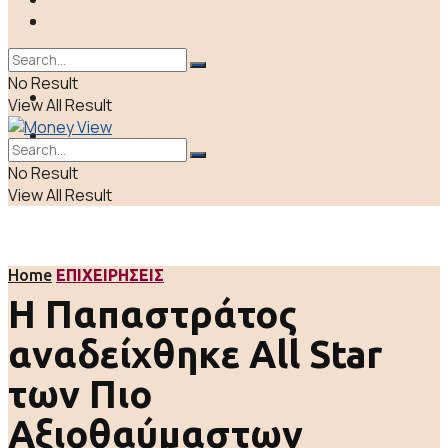
ΠΟΛΙΤΙΚΗ
LIFE & CULTURE
ΕΛΛΑΔΑ
No Result
ΑΠΟΨΕΙΣ
View All Result
LIFE & CULTURE
No Result
View All Result
Home
ΕΠΙΧΕΙΡΗΣΕΙΣ
Η Παπαστράτος
αναδείχθηκε All Star
των Πιο
Αξιοθαύμαστων