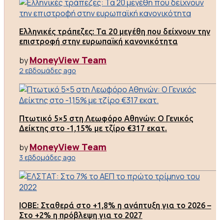
Ελληνικές τράπεζες: Τα 20 μεγέθη που δείχνουν την
επιστροφή στην ευρωπαϊκή κανονικότητα
MoneyView Team
by
2 εβδομάδες ago
Πτωτικό 5×5 στη Λεωφόρο Αθηνών: Ο Γενικός
Δείκτης στο -1,15% με τζίρο €317 εκατ.
MoneyView Team
by
3 εβδομάδες ago
ΙΟΒΕ: Σταθερά στο +1,8% η ανάπτυξη για το 2026 –
Στο +2% η πρόβλεψη για το 2027