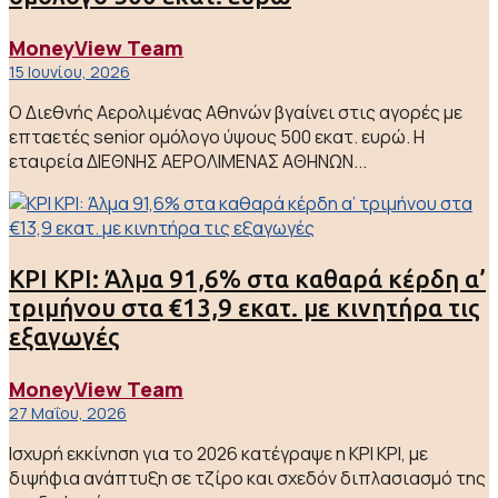
MoneyView Team
15 Ιουνίου, 2026
Ο Διεθνής Αερολιμένας Αθηνών βγαίνει στις αγορές με
επταετές senior ομόλογο ύψους 500 εκατ. ευρώ. Η
εταιρεία ΔΙΕΘΝΗΣ ΑΕΡΟΛΙΜΕΝΑΣ ΑΘΗΝΩΝ...
ΚΡΙ ΚΡΙ: Άλμα 91,6% στα καθαρά κέρδη α’
τριμήνου στα €13,9 εκατ. με κινητήρα τις
εξαγωγές
MoneyView Team
27 Μαΐου, 2026
Ισχυρή εκκίνηση για το 2026 κατέγραψε η ΚΡΙ ΚΡΙ, με
διψήφια ανάπτυξη σε τζίρο και σχεδόν διπλασιασμό της