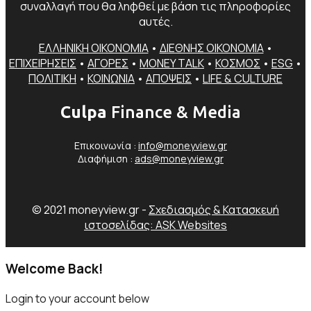
συναλλαγή που θα ληφθεί με βάση τις πληροφορίες
αυτές.
ΕΛΛΗΝΙΚΗ ΟΙΚΟΝΟΜΙΑ
•
ΔΙΕΘΝΗΣ ΟΙΚΟΝΟΜΙΑ
•
ΕΠΙΧΕΙΡΗΣΕΙΣ
•
ΑΓΟΡΕΣ
•
MONEY TALK
•
ΚΟΣΜΟΣ
•
ESG
•
ΠΟΛΙΤΙΚΗ
•
ΚΟΙΝΩΝΙΑ
•
ΑΠΟΨΕΙΣ
•
LIFE & CULTURE
Culpa
Finance & Media
Επικοινωνία :
info@moneyview.gr
Διαφήμιση :
ads@moneyview.gr
© 2021 moneyview.gr -
Σχεδιασμός & Κατασκευή
ιστοσελίδας: ASK Websites
Welcome Back!
Login to your account below