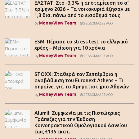
ΕΛΣΤΑΤ: Στο -3,3% η αποταμίευση το α’
τρίμηνο 2026 – Τα νοικοκυριά έζησαν με
1,3 δισ. πάνω από το εισόδημά τους
MoneyView Team
by
2 ΕΒΔΟΜΆΔΕΣ AGO
ESM: Πέρασε το stress test το ελληνικό
χρέος – Μείωση για 10 χρόνια
MoneyView Team
by
2 ΕΒΔΟΜΆΔΕΣ AGO
STOXX: Σταθερά τον Σεπτέμβριο η
αναβάθμιση του Euronext Athens – Τι
σημαίνει για το Χρηματιστήριο Αθηνών
MoneyView Team
by
2 ΕΒΔΟΜΆΔΕΣ AGO
Alumil: Συμφωνία με τις Πιστώτριες
Τράπεζες για την Έκδοση
Κοινοπρακτικού Ομολογιακού Δανείου
έως €135 εκατ.