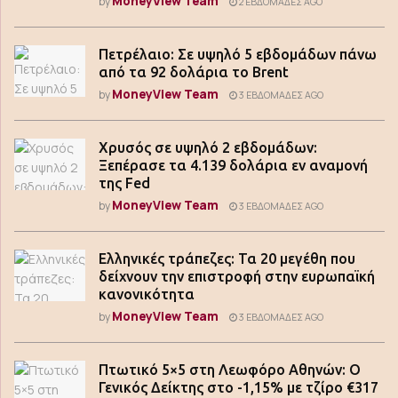
MoneyView Team
by
2 ΕΒΔΟΜΆΔΕΣ AGO
Πετρέλαιο: Σε υψηλό 5 εβδομάδων πάνω
από τα 92 δολάρια το Brent
MoneyView Team
by
3 ΕΒΔΟΜΆΔΕΣ AGO
Χρυσός σε υψηλό 2 εβδομάδων:
Ξεπέρασε τα 4.139 δολάρια εν αναμονή
της Fed
MoneyView Team
by
3 ΕΒΔΟΜΆΔΕΣ AGO
Ελληνικές τράπεζες: Τα 20 μεγέθη που
δείχνουν την επιστροφή στην ευρωπαϊκή
κανονικότητα
MoneyView Team
by
3 ΕΒΔΟΜΆΔΕΣ AGO
Πτωτικό 5×5 στη Λεωφόρο Αθηνών: Ο
Γενικός Δείκτης στο -1,15% με τζίρο €317