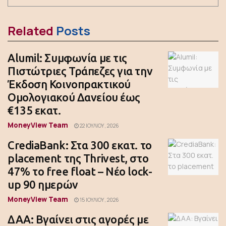
Related
Posts
Alumil: Συμφωνία με τις
Πιστώτριες Τράπεζες για την
Έκδοση Κοινοπρακτικού
Ομολογιακού Δανείου έως
€135 εκατ.
MoneyView Team
22 ΙΟΥΛΊΟΥ, 2026
CrediaBank: Στα 300 εκατ. το
placement της Thrivest, στο
47% το free float – Νέο lock-
up 90 ημερών
MoneyView Team
15 ΙΟΥΛΊΟΥ, 2026
ΔΑΑ: Βγαίνει στις αγορές με