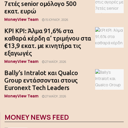
7ετές senior ομόλογο 500
εκατ. ευρώ
MoneyView Team
15 ΙΟΥΝΊΟΥ, 2026
ΚΡΙ ΚΡΙ: Άλμα 91,6% στα
καθαρά κέρδη α’ τριμήνου στα
€13,9 εκατ. με κινητήρα τις
εξαγωγές
MoneyView Team
27 ΜΑΪ́ΟΥ, 2026
Bally’s Intralot και Qualco
Group εντάσσονται στους
Euronext Tech Leaders
MoneyView Team
27 ΜΑΪ́ΟΥ, 2026
MONEY NEWS FEED